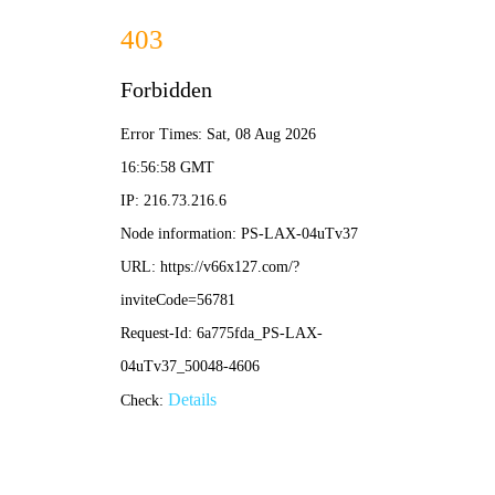
香港免费图库资料大全-免费完整资料
香港免费图库资料大全
ChengDu XianGao Metal Products Co.Ltd
网站首页
玻璃楼梯
钢结构楼梯
旋