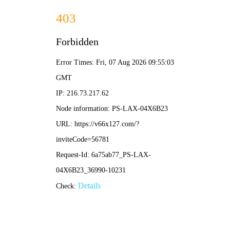
香港免费图库资料大全-免费完整资料
香港免费图库资料大全
ChengDu XianGao Metal Products Co.Ltd
网站首页
玻璃楼梯
钢结构楼梯
旋