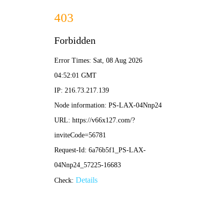
香港免费图库资料大全-免费完整资料
香港免费图库资料大全
ChengDu XianGao Metal Products Co.Ltd
网站首页
玻璃楼梯
钢结构楼梯
旋